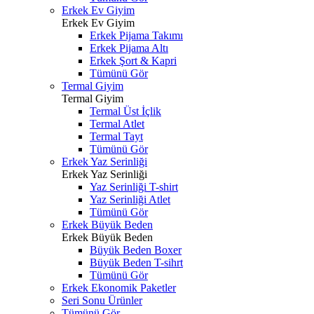
Erkek Ev Giyim
Erkek Ev Giyim
Erkek Pijama Takımı
Erkek Pijama Altı
Erkek Şort & Kapri
Tümünü Gör
Termal Giyim
Termal Giyim
Termal Üst İçlik
Termal Atlet
Termal Tayt
Tümünü Gör
Erkek Yaz Serinliği
Erkek Yaz Serinliği
Yaz Serinliği T-shirt
Yaz Serinliği Atlet
Tümünü Gör
Erkek Büyük Beden
Erkek Büyük Beden
Büyük Beden Boxer
Büyük Beden T-sihrt
Tümünü Gör
Erkek Ekonomik Paketler
Seri Sonu Ürünler
Tümünü Gör