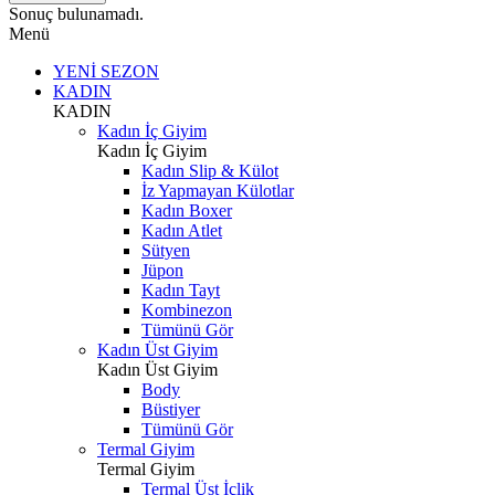
Sonuç bulunamadı.
Menü
YENİ SEZON
KADIN
KADIN
Kadın İç Giyim
Kadın İç Giyim
Kadın Slip & Külot
İz Yapmayan Külotlar
Kadın Boxer
Kadın Atlet
Sütyen
Jüpon
Kadın Tayt
Kombinezon
Tümünü Gör
Kadın Üst Giyim
Kadın Üst Giyim
Body
Büstiyer
Tümünü Gör
Termal Giyim
Termal Giyim
Termal Üst İçlik