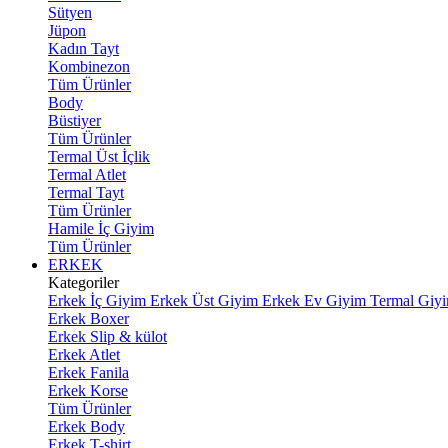
Sütyen
Jüpon
Kadın Tayt
Kombinezon
Tüm Ürünler
Body
Büstiyer
Tüm Ürünler
Termal Üst İçlik
Termal Atlet
Termal Tayt
Tüm Ürünler
Hamile İç Giyim
Tüm Ürünler
ERKEK
Kategoriler
Erkek İç Giyim
Erkek Üst Giyim
Erkek Ev Giyim
Termal Giy
Erkek Boxer
Erkek Slip & külot
Erkek Atlet
Erkek Fanila
Erkek Korse
Tüm Ürünler
Erkek Body
Erkek T-shirt