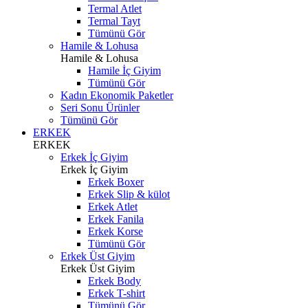
Termal Atlet
Termal Tayt
Tümünü Gör
Hamile & Lohusa
Hamile & Lohusa
Hamile İç Giyim
Tümünü Gör
Kadın Ekonomik Paketler
Seri Sonu Ürünler
Tümünü Gör
ERKEK
ERKEK
Erkek İç Giyim
Erkek İç Giyim
Erkek Boxer
Erkek Slip & külot
Erkek Atlet
Erkek Fanila
Erkek Korse
Tümünü Gör
Erkek Üst Giyim
Erkek Üst Giyim
Erkek Body
Erkek T-shirt
Tümünü Gör