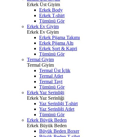
Erkek Üst Giyim
Erkek Body
Erkek T-shirt
Tümünü Gör
Erkek Ev Giyim
Erkek Ev Giyim
Erkek Pijama Takımı
Erkek Pijama Altı
Erkek Şort & Kapri
Tümünü Gör
Termal Giyim
Termal Giyim
Termal Üst İçlik
Termal Atlet
Termal Tayt
Tümünü Gör
Erkek Yaz Serinliği
Erkek Yaz Serinliği
Yaz Serinliği T-shirt
Yaz Serinliği Atlet
Tümünü Gör
Erkek Büyük Beden
Erkek Büyük Beden
Büyük Beden Boxer
Büyük Beden T-sihrt