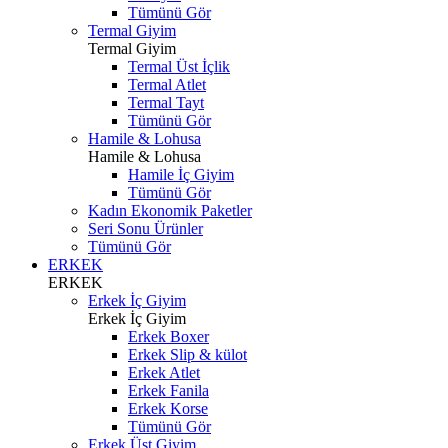
Tümünü Gör
Termal Giyim
Termal Giyim
Termal Üst İçlik
Termal Atlet
Termal Tayt
Tümünü Gör
Hamile & Lohusa
Hamile & Lohusa
Hamile İç Giyim
Tümünü Gör
Kadın Ekonomik Paketler
Seri Sonu Ürünler
Tümünü Gör
ERKEK
ERKEK
Erkek İç Giyim
Erkek İç Giyim
Erkek Boxer
Erkek Slip & külot
Erkek Atlet
Erkek Fanila
Erkek Korse
Tümünü Gör
Erkek Üst Giyim