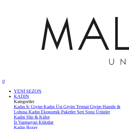
0
YENİ SEZON
KADIN
Kategoriler
Kadın İç Giyim
Kadın Üst Giyim
Termal Giyim
Hamile &
Lohusa
Kadın Ekonomik Paketler
Seri Sonu Ürünler
Kadın Slip & Külot
İz Yapmayan Külotlar
Kadın Boxer