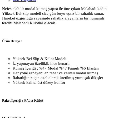
Nefes alabilir modal kumaş yapısı ile öne çıkan Malabadi kadın
Yüksek Bel Slip modeli size gün boyu eşsiz bir rahatlık sunar.
Hareket özgürlüğü sayesinde rahatlık arayanların bir numaralı
tercihi Malabadi Külotlar olacak.
Ürün Detayı :
Yüksek Bel Slip & Külot Modeli
İz yapmayan özellikli, ince kenarlı
Kumaş İçeriği ; %47 Modal %47 Pamuk %6 Elastan
Her yöne esneyebilen rahat ve kaliteli modal kumaş
Rahatlığınız için özel olarak üretilmiş yumuşak dikişler
Yüksek kalite, üst düzey konfor
Külot
Pake
t İçeriği :
6 Adet