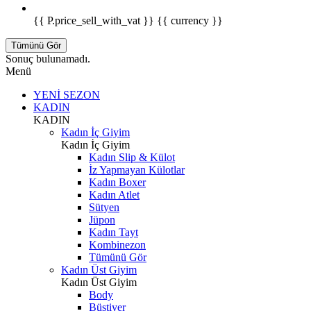
{{ P.price_sell_with_vat }} {{ currency }}
Tümünü Gör
Sonuç bulunamadı.
Menü
YENİ SEZON
KADIN
KADIN
Kadın İç Giyim
Kadın İç Giyim
Kadın Slip & Külot
İz Yapmayan Külotlar
Kadın Boxer
Kadın Atlet
Sütyen
Jüpon
Kadın Tayt
Kombinezon
Tümünü Gör
Kadın Üst Giyim
Kadın Üst Giyim
Body
Büstiyer