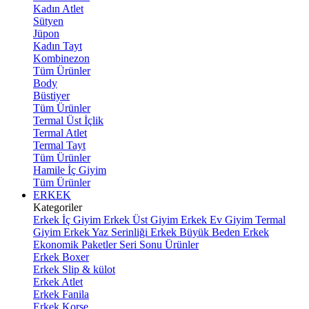
Kadın Atlet
Sütyen
Jüpon
Kadın Tayt
Kombinezon
Tüm Ürünler
Body
Büstiyer
Tüm Ürünler
Termal Üst İçlik
Termal Atlet
Termal Tayt
Tüm Ürünler
Hamile İç Giyim
Tüm Ürünler
ERKEK
Kategoriler
Erkek İç Giyim
Erkek Üst Giyim
Erkek Ev Giyim
Termal
Giyim
Erkek Yaz Serinliği
Erkek Büyük Beden
Erkek
Ekonomik Paketler
Seri Sonu Ürünler
Erkek Boxer
Erkek Slip & külot
Erkek Atlet
Erkek Fanila
Erkek Korse