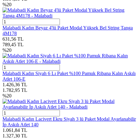
%
20
Malabadi Kadın Beyaz 4'lü Paket Modal Yüksek Bel String Tanga
4M178
631,56
TL
789,45
TL
%
20
Malabadi Kadın Siyah 6 Lı Paket %100 Pamuk Ribana Kalın Askılı
Atlet 106-E
1.426,36
TL
1.782,95
TL
%
20
Malabadi Kadın Lacivert Ekru Siyah 3 lü Paket Modal Ayarlanabilir
İp Askılı Atlet 140
1.061,84
TL
1.327,30
TL