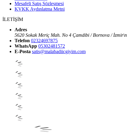
Mesafeli Satış Sözleşmesi
KVKK Aydınlatma Metni
İLETİŞİM
Adres
5620 Sokak Meriç Mah. No 4 Çamdibi / Bornova / İzmir\n
Telefon
02324697875
WhatsApp
05302481572
E-Posta
satis@malabadiicgiyim.com