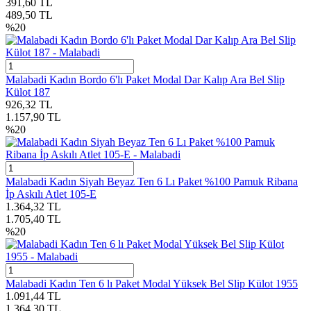
391,60
TL
489,50
TL
%
20
Malabadi Kadın Bordo 6'lı Paket Modal Dar Kalıp Ara Bel Slip
Külot 187
926,32
TL
1.157,90
TL
%
20
Malabadi Kadın Siyah Beyaz Ten 6 Lı Paket %100 Pamuk Ribana
İp Askılı Atlet 105-E
1.364,32
TL
1.705,40
TL
%
20
Malabadi Kadın Ten 6 lı Paket Modal Yüksek Bel Slip Külot 1955
1.091,44
TL
1.364,30
TL