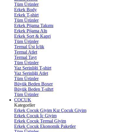
Tüm Ürünler
Erkek Body
Erkek T-shirt
Tüm Ürünler
Erkek Pijama Takımı
Erkek Pijama Altı
Erkek Şort & Kapri
Tüm Ürünler
Termal Üst İçlik
Termal Atlet
Termal Tayt
Tüm Ürünler
Yaz Serinliği T-shirt
Yaz Serinliği Atlet
Tüm Ürünler
Büyük Beden Boxer
Büyük Beden T-sihrt
Tüm Ürünler
ÇOCUK
Kategoriler
Erkek Çocuk Giyim
Kız Çocuk Giyim
Erkek Çocuk İç Giyim
Erkek Çocuk Termal Giyim
Erkek Çocuk Ekonomik Paketler
Tüm Ürünler