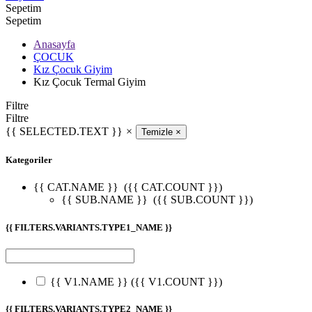
Sepetim
Sepetim
Anasayfa
ÇOCUK
Kız Çocuk Giyim
Kız Çocuk Termal Giyim
Filtre
Filtre
{{ SELECTED.TEXT }}
×
Temizle
×
Kategoriler
{{ CAT.NAME }}
({{ CAT.COUNT }})
{{ SUB.NAME }}
({{ SUB.COUNT }})
{{ FILTERS.VARIANTS.TYPE1_NAME }}
{{ V1.NAME }}
({{ V1.COUNT }})
{{ FILTERS.VARIANTS.TYPE2_NAME }}