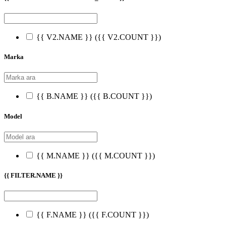
{{ V2.NAME }}
({{ V2.COUNT }})
Marka
{{ B.NAME }}
({{ B.COUNT }})
Model
{{ M.NAME }}
({{ M.COUNT }})
{{ FILTER.NAME }}
{{ F.NAME }}
({{ F.COUNT }})