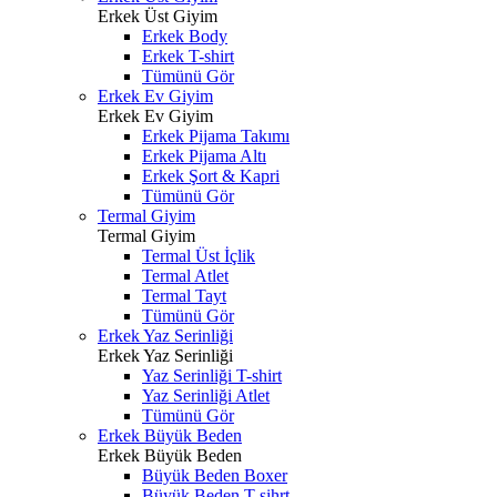
Erkek Üst Giyim
Erkek Body
Erkek T-shirt
Tümünü Gör
Erkek Ev Giyim
Erkek Ev Giyim
Erkek Pijama Takımı
Erkek Pijama Altı
Erkek Şort & Kapri
Tümünü Gör
Termal Giyim
Termal Giyim
Termal Üst İçlik
Termal Atlet
Termal Tayt
Tümünü Gör
Erkek Yaz Serinliği
Erkek Yaz Serinliği
Yaz Serinliği T-shirt
Yaz Serinliği Atlet
Tümünü Gör
Erkek Büyük Beden
Erkek Büyük Beden
Büyük Beden Boxer
Büyük Beden T-sihrt