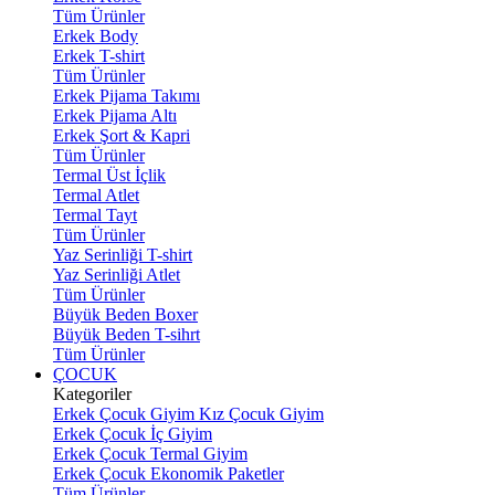
Tüm Ürünler
Erkek Body
Erkek T-shirt
Tüm Ürünler
Erkek Pijama Takımı
Erkek Pijama Altı
Erkek Şort & Kapri
Tüm Ürünler
Termal Üst İçlik
Termal Atlet
Termal Tayt
Tüm Ürünler
Yaz Serinliği T-shirt
Yaz Serinliği Atlet
Tüm Ürünler
Büyük Beden Boxer
Büyük Beden T-sihrt
Tüm Ürünler
ÇOCUK
Kategoriler
Erkek Çocuk Giyim
Kız Çocuk Giyim
Erkek Çocuk İç Giyim
Erkek Çocuk Termal Giyim
Erkek Çocuk Ekonomik Paketler
Tüm Ürünler