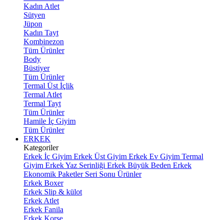
Kadın Atlet
Sütyen
Jüpon
Kadın Tayt
Kombinezon
Tüm Ürünler
Body
Büstiyer
Tüm Ürünler
Termal Üst İçlik
Termal Atlet
Termal Tayt
Tüm Ürünler
Hamile İç Giyim
Tüm Ürünler
ERKEK
Kategoriler
Erkek İç Giyim
Erkek Üst Giyim
Erkek Ev Giyim
Termal
Giyim
Erkek Yaz Serinliği
Erkek Büyük Beden
Erkek
Ekonomik Paketler
Seri Sonu Ürünler
Erkek Boxer
Erkek Slip & külot
Erkek Atlet
Erkek Fanila
Erkek Korse