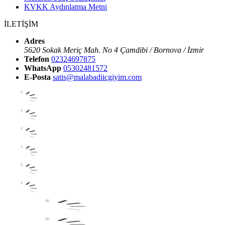
KVKK Aydınlatma Metni
İLETİŞİM
Adres
5620 Sokak Meriç Mah. No 4 Çamdibi / Bornova / İzmir
Telefon
02324697875
WhatsApp
05302481572
E-Posta
satis@malabadiicgiyim.com