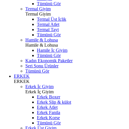
Tümünü Gör
Termal Giyim
Termal Giyim
Termal Üst İçlik
Termal Atlet
Termal Tayt
Tümünü Gör
Hamile & Lohusa
Hamile & Lohusa
Hamile İç Giyim
Tümünü Gör
Kadın Ekonomik Paketler
Seri Sonu Ürünler
Tümünü Gör
ERKEK
ERKEK
Erkek İç Giyim
Erkek İç Giyim
Erkek Boxer
Erkek Slip & külot
Erkek Atlet
Erkek Fanila
Erkek Korse
Tümünü Gör
Erkek Üst Giyim