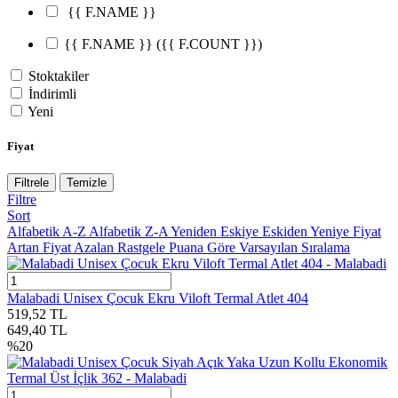
{{ F.NAME }}
{{ F.NAME }}
({{ F.COUNT }})
Stoktakiler
İndirimli
Yeni
Fiyat
Filtrele
Temizle
Filtre
Sort
Alfabetik A-Z
Alfabetik Z-A
Yeniden Eskiye
Eskiden Yeniye
Fiyat
Artan
Fiyat Azalan
Rastgele
Puana Göre
Varsayılan Sıralama
Malabadi Unisex Çocuk Ekru Viloft Termal Atlet 404
519,52
TL
649,40
TL
%
20