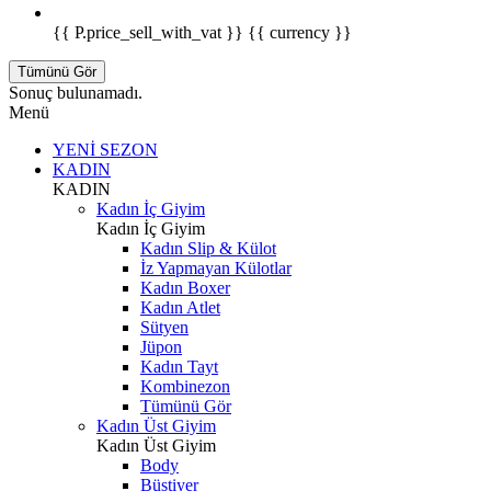
{{ P.price_sell_with_vat }} {{ currency }}
Tümünü Gör
Sonuç bulunamadı.
Menü
YENİ SEZON
KADIN
KADIN
Kadın İç Giyim
Kadın İç Giyim
Kadın Slip & Külot
İz Yapmayan Külotlar
Kadın Boxer
Kadın Atlet
Sütyen
Jüpon
Kadın Tayt
Kombinezon
Tümünü Gör
Kadın Üst Giyim
Kadın Üst Giyim
Body
Büstiyer