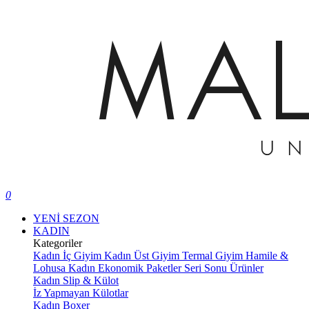
0
YENİ SEZON
KADIN
Kategoriler
Kadın İç Giyim
Kadın Üst Giyim
Termal Giyim
Hamile &
Lohusa
Kadın Ekonomik Paketler
Seri Sonu Ürünler
Kadın Slip & Külot
İz Yapmayan Külotlar
Kadın Boxer