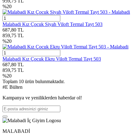
959,75
TL
%
20
Malabadi Kız Çocuk Siyah Viloft Termal Tayt 503
687,80
TL
859,75
TL
%
20
Malabadi Kız Çocuk Ekru Viloft Termal Tayt 503
687,80
TL
859,75
TL
%
20
Toplam
10
ürün bulunmaktadır.
#E Bülten
Kampanya ve yeniliklerden haberdar ol!
MALABADİ