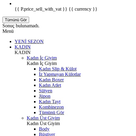
{{ P.price_sell_with_vat }} {{ currency }}
Tümünü Gör
Sonuç bulunamadı.
Menü
YENİ SEZON
KADIN
KADIN
Kadın İç Giyim
Kadın İç Giyim
Kadın Slip & Külot
İz Yapmayan Külotlar
Kadın Boxer
Kadın Atlet
Sütyen
Jüpon
Kadın Tayt
Kombinezon
Tümünü Gör
Kadın Üst Giyim
Kadın Üst Giyim
Body
Büstiyer