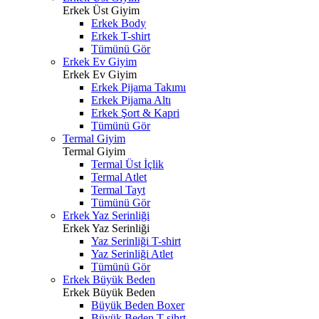
Erkek Üst Giyim
Erkek Body
Erkek T-shirt
Tümünü Gör
Erkek Ev Giyim
Erkek Ev Giyim
Erkek Pijama Takımı
Erkek Pijama Altı
Erkek Şort & Kapri
Tümünü Gör
Termal Giyim
Termal Giyim
Termal Üst İçlik
Termal Atlet
Termal Tayt
Tümünü Gör
Erkek Yaz Serinliği
Erkek Yaz Serinliği
Yaz Serinliği T-shirt
Yaz Serinliği Atlet
Tümünü Gör
Erkek Büyük Beden
Erkek Büyük Beden
Büyük Beden Boxer
Büyük Beden T-sihrt