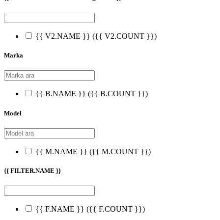
{{ V2.NAME }}
({{ V2.COUNT }})
Marka
{{ B.NAME }}
({{ B.COUNT }})
Model
{{ M.NAME }}
({{ M.COUNT }})
{{ FILTER.NAME }}
{{ F.NAME }}
({{ F.COUNT }})