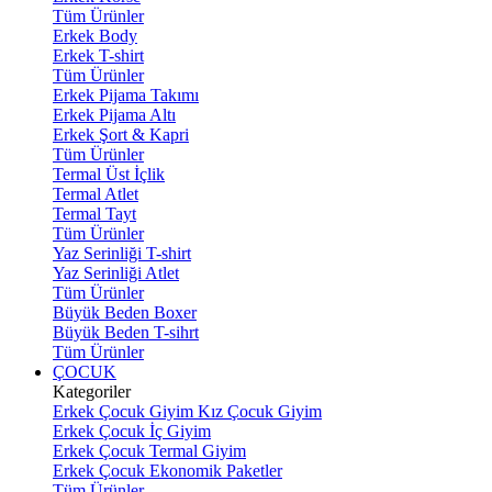
Tüm Ürünler
Erkek Body
Erkek T-shirt
Tüm Ürünler
Erkek Pijama Takımı
Erkek Pijama Altı
Erkek Şort & Kapri
Tüm Ürünler
Termal Üst İçlik
Termal Atlet
Termal Tayt
Tüm Ürünler
Yaz Serinliği T-shirt
Yaz Serinliği Atlet
Tüm Ürünler
Büyük Beden Boxer
Büyük Beden T-sihrt
Tüm Ürünler
ÇOCUK
Kategoriler
Erkek Çocuk Giyim
Kız Çocuk Giyim
Erkek Çocuk İç Giyim
Erkek Çocuk Termal Giyim
Erkek Çocuk Ekonomik Paketler
Tüm Ürünler