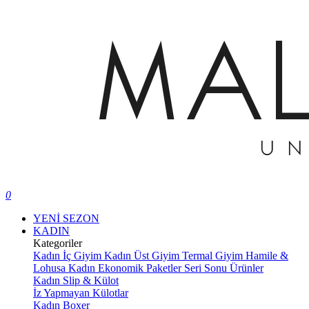
0
YENİ SEZON
KADIN
Kategoriler
Kadın İç Giyim
Kadın Üst Giyim
Termal Giyim
Hamile &
Lohusa
Kadın Ekonomik Paketler
Seri Sonu Ürünler
Kadın Slip & Külot
İz Yapmayan Külotlar
Kadın Boxer