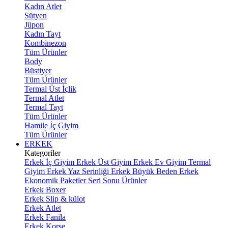
Kadın Atlet
Sütyen
Jüpon
Kadın Tayt
Kombinezon
Tüm Ürünler
Body
Büstiyer
Tüm Ürünler
Termal Üst İçlik
Termal Atlet
Termal Tayt
Tüm Ürünler
Hamile İç Giyim
Tüm Ürünler
ERKEK
Kategoriler
Erkek İç Giyim
Erkek Üst Giyim
Erkek Ev Giyim
Termal
Giyim
Erkek Yaz Serinliği
Erkek Büyük Beden
Erkek
Ekonomik Paketler
Seri Sonu Ürünler
Erkek Boxer
Erkek Slip & külot
Erkek Atlet
Erkek Fanila
Erkek Korse