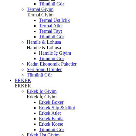
Tümünü Gör
Termal Giyim
Termal Giyim
Termal Üst İçlik
Termal Atlet
Termal Tayt
Tümünü Gör
Hamile & Lohusa
Hamile & Lohusa
Hamile İç Giyim
Tümünü Gör
Kadın Ekonomik Paketler
Seri Sonu Ürünler
Tümünü Gör
ERKEK
ERKEK
Erkek İç Giyim
Erkek İç Giyim
Erkek Boxer
Erkek Slip & külot
Erkek Atlet
Erkek Fanila
Erkek Korse
Tümünü Gör
Erkek Üst Giyim