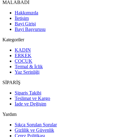
MALABADİ
Hakkımızda
İletişim
Bayi Girişi
Bayi Başvurusu
Kategoriler
KADIN
ERKEK
ÇOCUK
Termal & İçlik
Yaz Serinliği
SİPARİŞ
Sipariş Takibi
Teslimat ve Kargo
İade ve Değişim
Yardım
Sıkça Sorulan Sorular
Gizlilik ve Güvenlik
Çerez Politikası