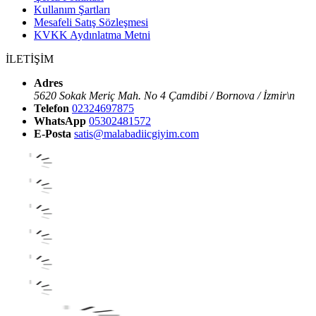
Kullanım Şartları
Mesafeli Satış Sözleşmesi
KVKK Aydınlatma Metni
İLETİŞİM
Adres
5620 Sokak Meriç Mah. No 4 Çamdibi / Bornova / İzmir\n
Telefon
02324697875
WhatsApp
05302481572
E-Posta
satis@malabadiicgiyim.com