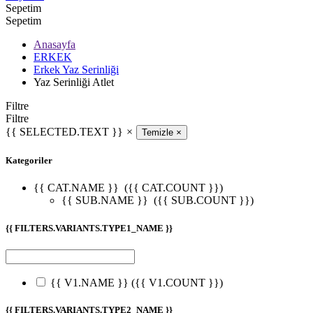
Sepetim
Sepetim
Anasayfa
ERKEK
Erkek Yaz Serinliği
Yaz Serinliği Atlet
Filtre
Filtre
{{ SELECTED.TEXT }}
×
Temizle
×
Kategoriler
{{ CAT.NAME }}
({{ CAT.COUNT }})
{{ SUB.NAME }}
({{ SUB.COUNT }})
{{ FILTERS.VARIANTS.TYPE1_NAME }}
{{ V1.NAME }}
({{ V1.COUNT }})
{{ FILTERS.VARIANTS.TYPE2_NAME }}