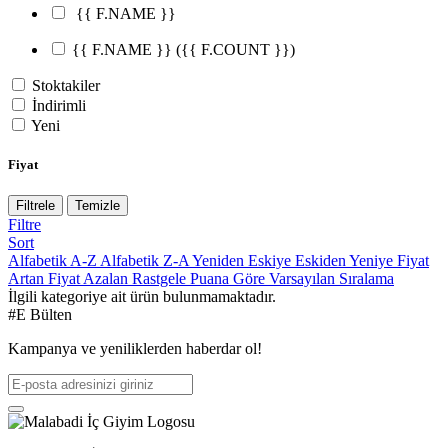
{{ F.NAME }}
{{ F.NAME }}
({{ F.COUNT }})
Stoktakiler
İndirimli
Yeni
Fiyat
Filtrele
Temizle
Filtre
Sort
Alfabetik A-Z
Alfabetik Z-A
Yeniden Eskiye
Eskiden Yeniye
Fiyat
Artan
Fiyat Azalan
Rastgele
Puana Göre
Varsayılan Sıralama
İlgili kategoriye ait ürün bulunmamaktadır.
#E Bülten
Kampanya ve yeniliklerden haberdar ol!