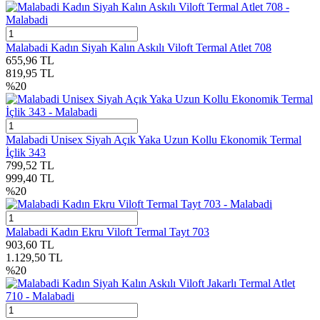
Malabadi Kadın Siyah Kalın Askılı Viloft Termal Atlet 708
655,96
TL
819,95
TL
%
20
Malabadi Unisex Siyah Açık Yaka Uzun Kollu Ekonomik Termal
İçlik 343
799,52
TL
999,40
TL
%
20
Malabadi Kadın Ekru Viloft Termal Tayt 703
903,60
TL
1.129,50
TL
%
20