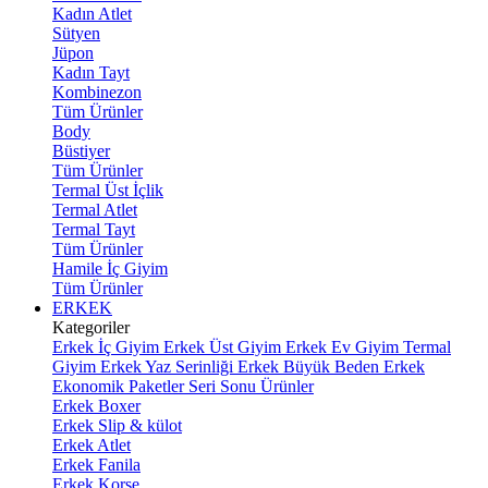
Kadın Atlet
Sütyen
Jüpon
Kadın Tayt
Kombinezon
Tüm Ürünler
Body
Büstiyer
Tüm Ürünler
Termal Üst İçlik
Termal Atlet
Termal Tayt
Tüm Ürünler
Hamile İç Giyim
Tüm Ürünler
ERKEK
Kategoriler
Erkek İç Giyim
Erkek Üst Giyim
Erkek Ev Giyim
Termal
Giyim
Erkek Yaz Serinliği
Erkek Büyük Beden
Erkek
Ekonomik Paketler
Seri Sonu Ürünler
Erkek Boxer
Erkek Slip & külot
Erkek Atlet
Erkek Fanila
Erkek Korse