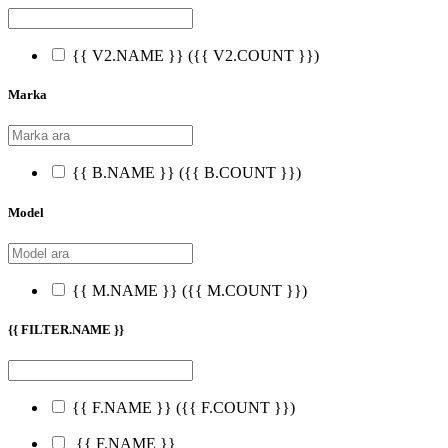
{{ V2.NAME }}
({{ V2.COUNT }})
Marka
{{ B.NAME }}
({{ B.COUNT }})
Model
{{ M.NAME }}
({{ M.COUNT }})
{{ FILTER.NAME }}
{{ F.NAME }}
({{ F.COUNT }})
{{ F.NAME }}