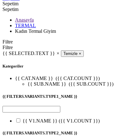
Sepetim
Sepetim
Anasayfa
TERMAL
Kadın Termal Giyim
Filtre
Filtre
{{ SELECTED.TEXT }}
×
Temizle
×
Kategoriler
{{ CAT.NAME }}
({{ CAT.COUNT }})
{{ SUB.NAME }}
({{ SUB.COUNT }})
{{ FILTERS.VARIANTS.TYPE1_NAME }}
{{ V1.NAME }}
({{ V1.COUNT }})
{{ FILTERS.VARIANTS.TYPE2_NAME }}