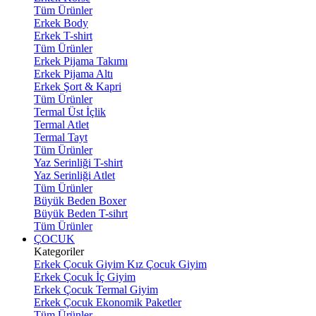
Tüm Ürünler
Erkek Body
Erkek T-shirt
Tüm Ürünler
Erkek Pijama Takımı
Erkek Pijama Altı
Erkek Şort & Kapri
Tüm Ürünler
Termal Üst İçlik
Termal Atlet
Termal Tayt
Tüm Ürünler
Yaz Serinliği T-shirt
Yaz Serinliği Atlet
Tüm Ürünler
Büyük Beden Boxer
Büyük Beden T-sihrt
Tüm Ürünler
ÇOCUK
Kategoriler
Erkek Çocuk Giyim
Kız Çocuk Giyim
Erkek Çocuk İç Giyim
Erkek Çocuk Termal Giyim
Erkek Çocuk Ekonomik Paketler
Tüm Ürünler