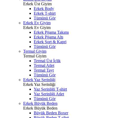
Erkek Üst Giyim
Erkek Body
Erkek T-shirt
Tümünü Gör
Erkek Ev Giyim
Erkek Ev Giyim
Erkek Pijama Takımı
Erkek Pijama Altı
Erkek Şort & Kapri
Tümünü Gör
Termal Giyim
Termal Giyim
Termal Üst İçlik
Termal Atlet
Termal Tayt
Tümünü Gör
Erkek Yaz Serinliği
Erkek Yaz Serinliği
Yaz Serinliği T-shirt
Yaz Serinliği Atlet
Tümünü Gör
Erkek Büyük Beden
Erkek Büyük Beden
Büyük Beden Boxer
Büyük Beden T-sihrt