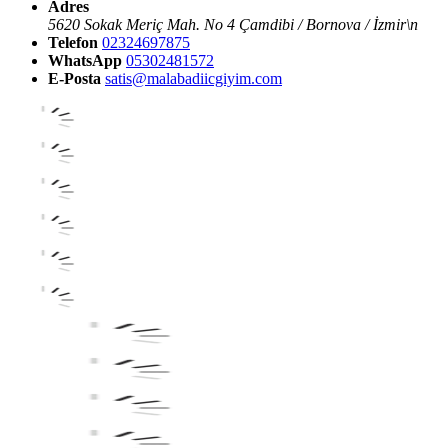
Adres
5620 Sokak Meriç Mah. No 4 Çamdibi / Bornova / İzmir\n
Telefon
02324697875
WhatsApp
05302481572
E-Posta
satis@malabadiicgiyim.com