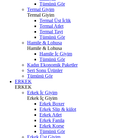
Tümünü Gör
Termal Giyim
Termal Giyim
Termal Üst İçlik
Termal Atlet
Termal Tayt
Tümünü Gör
Hamile & Lohusa
Hamile & Lohusa
Hamile İç Giyim
Tümünü Gör
Kadın Ekonomik Paketler
Seri Sonu Ürünler
Tümünü Gör
ERKEK
ERKEK
Erkek İç Giyim
Erkek İç Giyim
Erkek Boxer
Erkek Slip & külot
Erkek Atlet
Erkek Fanila
Erkek Korse
Tümünü Gör
Erkek Üst Giyim