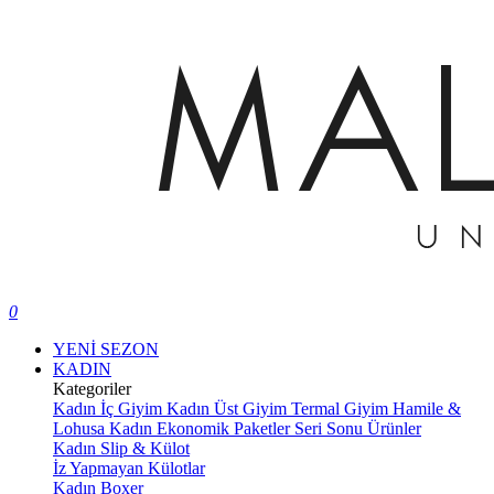
0
YENİ SEZON
KADIN
Kategoriler
Kadın İç Giyim
Kadın Üst Giyim
Termal Giyim
Hamile &
Lohusa
Kadın Ekonomik Paketler
Seri Sonu Ürünler
Kadın Slip & Külot
İz Yapmayan Külotlar
Kadın Boxer