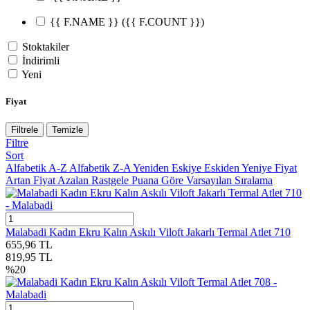
{{ F.NAME }}
({{ F.COUNT }})
Stoktakiler
İndirimli
Yeni
Fiyat
Filtrele
Temizle
Filtre
Sort
Alfabetik A-Z
Alfabetik Z-A
Yeniden Eskiye
Eskiden Yeniye
Fiyat
Artan
Fiyat Azalan
Rastgele
Puana Göre
Varsayılan Sıralama
Malabadi Kadın Ekru Kalın Askılı Viloft Jakarlı Termal Atlet 710
655,96
TL
819,95
TL
%
20