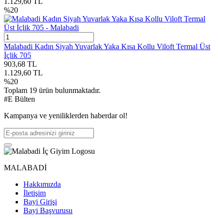
1.129,60
TL
%
20
Malabadi Kadın Siyah Yuvarlak Yaka Kısa Kollu Viloft Termal Üst
İçlik 705
903,68
TL
1.129,60
TL
%
20
Toplam
19
ürün bulunmaktadır.
#E Bülten
Kampanya ve yeniliklerden haberdar ol!
MALABADİ
Hakkımızda
İletişim
Bayi Girişi
Bayi Başvurusu