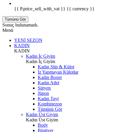
{{ P.price_sell_with_vat }} {{ currency }}
Tümünü Gör
Sonuç bulunamadı.
Menü
YENİ SEZON
KADIN
KADIN
Kadın İç Giyim
Kadın İç Giyim
Kadın Slip & Külot
İz Yapmayan Külotlar
Kadın Boxer
Kadın Atlet
Sütyen
Jüpon
Kadın Tayt
Kombinezon
Tümünü Gör
Kadın Üst Giyim
Kadın Üst Giyim
Body
Büstiyer