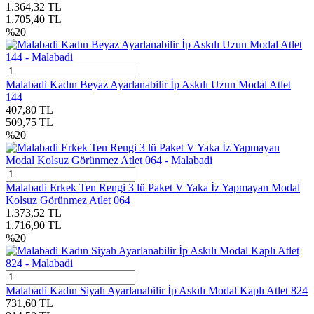
1.364,32
TL
1.705,40
TL
%
20
Malabadi Kadın Beyaz Ayarlanabilir İp Askılı Uzun Modal Atlet
144
407,80
TL
509,75
TL
%
20
Malabadi Erkek Ten Rengi 3 lü Paket V Yaka İz Yapmayan Modal
Kolsuz Görünmez Atlet 064
1.373,52
TL
1.716,90
TL
%
20
Malabadi Kadın Siyah Ayarlanabilir İp Askılı Modal Kaplı Atlet 824
731,60
TL