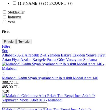
{{ F.NAME }}
({{ F.COUNT }})
Stoktakiler
İndirimli
Yeni
Fiyat
Filtrele
Temizle
Filtre
Sort
Alfabetik A-Z
Alfabetik Z-A
Yeniden Eskiye
Eskiden Yeniye
Fiyat
Artan
Fiyat Azalan
Rastgele
Puana Göre
Varsayılan Sıralama
Malabadi Kadın Siyah Ayarlanabilir İp Askılı Modal Atlet 140
388,72
TL
485,90
TL
%
20
Malabadi Görünmez Atlet Erkek Ten Rengi İnce Askılı İz