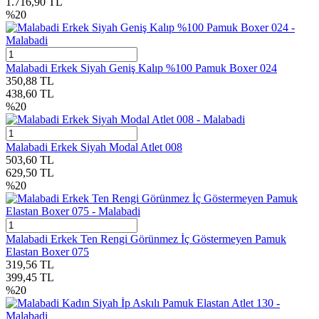
1.716,90
TL
%
20
Malabadi Erkek Siyah Geniş Kalıp %100 Pamuk Boxer 024
350,88
TL
438,60
TL
%
20
Malabadi Erkek Siyah Modal Atlet 008
503,60
TL
629,50
TL
%
20
Malabadi Erkek Ten Rengi Görünmez İç Göstermeyen Pamuk
Elastan Boxer 075
319,56
TL
399,45
TL
%
20