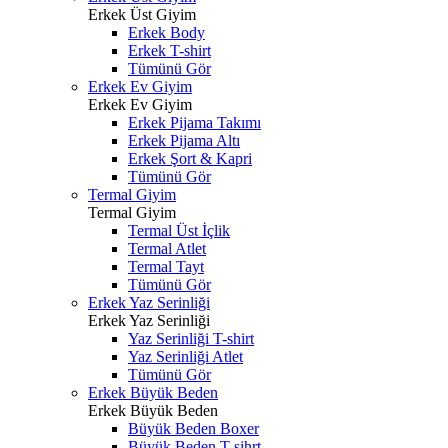
Erkek Üst Giyim
Erkek Body
Erkek T-shirt
Tümünü Gör
Erkek Ev Giyim
Erkek Ev Giyim
Erkek Pijama Takımı
Erkek Pijama Altı
Erkek Şort & Kapri
Tümünü Gör
Termal Giyim
Termal Giyim
Termal Üst İçlik
Termal Atlet
Termal Tayt
Tümünü Gör
Erkek Yaz Serinliği
Erkek Yaz Serinliği
Yaz Serinliği T-shirt
Yaz Serinliği Atlet
Tümünü Gör
Erkek Büyük Beden
Erkek Büyük Beden
Büyük Beden Boxer
Büyük Beden T-sihrt