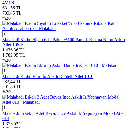
4M178
631,56
TL
789,45
TL
%
20
Malabadi Kadın Siyah 6 Lı Paket %100 Pamuk Ribana Kalın Askılı
Atlet 106-E
1.426,36
TL
1.782,95
TL
%
20
Malabadi Kadın Ekru İp Askılı Dantelli Atlet 1010
233,44
TL
291,80
TL
%
20
Malabadi Erkek 3 Adet Beyaz İnce Askılı İz Yapmayan Modal Atlet
013
1.373,52
TL