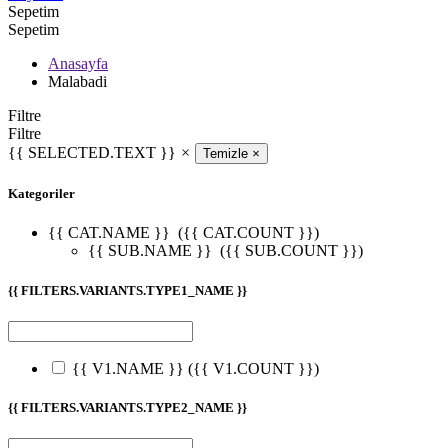
Sepetim
Sepetim
Anasayfa
Malabadi
Filtre
Filtre
{{ SELECTED.TEXT }}
×
Temizle
×
Kategoriler
{{ CAT.NAME }}
({{ CAT.COUNT }})
{{ SUB.NAME }}
({{ SUB.COUNT }})
{{ FILTERS.VARIANTS.TYPE1_NAME }}
{{ V1.NAME }}
({{ V1.COUNT }})
{{ FILTERS.VARIANTS.TYPE2_NAME }}