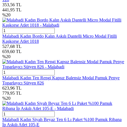
353,56
TL
441,95
TL
%
20
Malabadi Kadın Bordo Kalın Askılı Dantelli Micro Modal Fitilli
Kaşkorse Atlet 1018
527,68
TL
659,60
TL
%
20
Malabadi Kadın Ten Rengi Kapsız Balensiz Modal Pamuk Penye
Toparlayıcı Sütyen 826
623,96
TL
779,95
TL
%
20
Malabadi Kadın Siyah Beyaz Ten 6 Lı Paket %100 Pamuk Ribana
İp Askılı Atlet 105-E