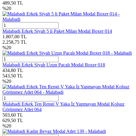
489,50
TL
%
20
Malabadi Erkek Siyah 5 li Paket Milan Modal Boxer 014
1.807,00
TL
2.258,75
TL
%
20
Malabadi Erkek Siyah Uzun Paçalı Modal Boxer 018
434,80
TL
543,50
TL
%
20
Malabadi Erkek Ten Rengi V Yaka İz Yapmayan Modal Kolsuz
Görünmez Atlet 064
503,60
TL
629,50
TL
%
20