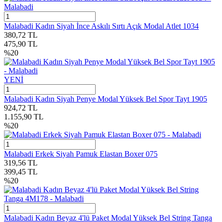
Malabadi Kadın Siyah İnce Askılı Sırtı Açık Modal Atlet 1034
380,72
TL
475,90
TL
%
20
YENİ
Malabadi Kadın Siyah Penye Modal Yüksek Bel Spor Tayt 1905
924,72
TL
1.155,90
TL
%
20
Malabadi Erkek Siyah Pamuk Elastan Boxer 075
319,56
TL
399,45
TL
%
20
Malabadi Kadın Beyaz 4'lü Paket Modal Yüksek Bel String Tanga