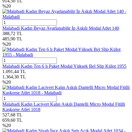
914,50
TL
%
20
Malabadi Kadın Beyaz Ayarlanabilir İp Askılı Modal Atlet 140
388,72
TL
485,90
TL
%
20
Malabadi Kadın Ten 6 lı Paket Modal Yüksek Bel Slip Külot 1955
1.091,44
TL
1.364,30
TL
%
20
Malabadi Kadın Lacivert Kalın Askılı Dantelli Micro Modal Fitilli
Kaşkorse Atlet 1018
527,68
TL
659,60
TL
%
20