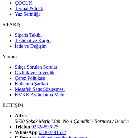
ÇOCUK
Termal & İçlik
Yaz Serinliği
SİPARİŞ
Sipariş Takibi
Teslimat ve Kargo
İade ve Değişim
Yardım
Sıkça Sorulan Sorular
Gizlilik ve Güvenlik
Çerez Politikası
Kullanım Şartları
Mesafeli Satış Sözleşmesi
KVKK Aydınlatma Metni
İLETİŞİM
Adres
5620 Sokak Meriç Mah. No 4 Çamdibi / Bornova / İzmir\n
Telefon
02324697875
WhatsApp
05302481572
E-Posta
satis@malabadiicgiyim.com