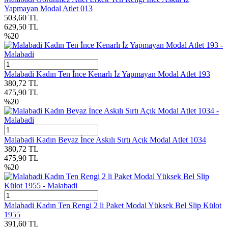
Yapmayan Modal Atlet 013
503,60
TL
629,50
TL
%
20
Malabadi Kadın Ten İnce Kenarlı İz Yapmayan Modal Atlet 193
380,72
TL
475,90
TL
%
20
Malabadi Kadın Beyaz İnce Askılı Sırtı Açık Modal Atlet 1034
380,72
TL
475,90
TL
%
20
Malabadi Kadın Ten Rengi 2 li Paket Modal Yüksek Bel Slip Külot
1955
391,60
TL