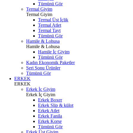
Tümünü Gör
Termal Giyim
Termal Giyim
Termal Üst İçlik
Termal Atlet
Termal Tayt
Tümünü Gör
Hamile & Lohusa
Hamile & Lohusa
Hamile İç Giyim
Tümünü Gör
Kadın Ekonomik Paketler
Seri Sonu Ürünler
Tümünü Gör
ERKEK
ERKEK
Erkek İç Giyim
Erkek İç Giyim
Erkek Boxer
Erkek Slip & külot
Erkek Atlet
Erkek Fanila
Erkek Korse
Tümünü Gör
Erkek Üst Giyim