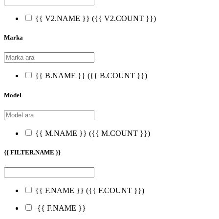
{{ V2.NAME }}
({{ V2.COUNT }})
Marka
{{ B.NAME }}
({{ B.COUNT }})
Model
{{ M.NAME }}
({{ M.COUNT }})
{{ FILTER.NAME }}
{{ F.NAME }}
({{ F.COUNT }})
{{ F.NAME }}