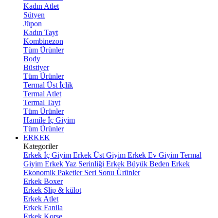
Kadın Atlet
Sütyen
Jüpon
Kadın Tayt
Kombinezon
Tüm Ürünler
Body
Büstiyer
Tüm Ürünler
Termal Üst İçlik
Termal Atlet
Termal Tayt
Tüm Ürünler
Hamile İç Giyim
Tüm Ürünler
ERKEK
Kategoriler
Erkek İç Giyim
Erkek Üst Giyim
Erkek Ev Giyim
Termal
Giyim
Erkek Yaz Serinliği
Erkek Büyük Beden
Erkek
Ekonomik Paketler
Seri Sonu Ürünler
Erkek Boxer
Erkek Slip & külot
Erkek Atlet
Erkek Fanila
Erkek Korse