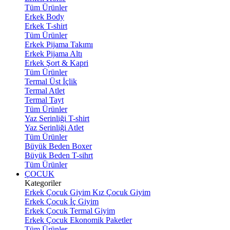
Tüm Ürünler
Erkek Body
Erkek T-shirt
Tüm Ürünler
Erkek Pijama Takımı
Erkek Pijama Altı
Erkek Şort & Kapri
Tüm Ürünler
Termal Üst İçlik
Termal Atlet
Termal Tayt
Tüm Ürünler
Yaz Serinliği T-shirt
Yaz Serinliği Atlet
Tüm Ürünler
Büyük Beden Boxer
Büyük Beden T-sihrt
Tüm Ürünler
ÇOCUK
Kategoriler
Erkek Çocuk Giyim
Kız Çocuk Giyim
Erkek Çocuk İç Giyim
Erkek Çocuk Termal Giyim
Erkek Çocuk Ekonomik Paketler
Tüm Ürünler