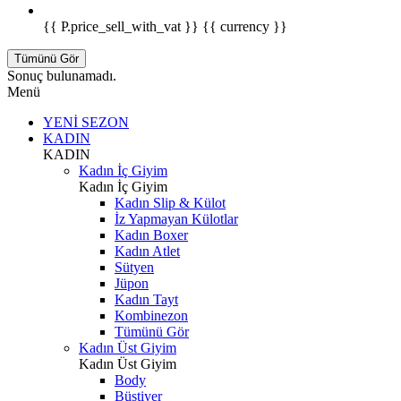
{{ P.price_sell_with_vat }} {{ currency }}
Tümünü Gör
Sonuç bulunamadı.
Menü
YENİ SEZON
KADIN
KADIN
Kadın İç Giyim
Kadın İç Giyim
Kadın Slip & Külot
İz Yapmayan Külotlar
Kadın Boxer
Kadın Atlet
Sütyen
Jüpon
Kadın Tayt
Kombinezon
Tümünü Gör
Kadın Üst Giyim
Kadın Üst Giyim
Body
Büstiyer