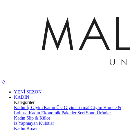
0
YENİ SEZON
KADIN
Kategoriler
Kadın İç Giyim
Kadın Üst Giyim
Termal Giyim
Hamile &
Lohusa
Kadın Ekonomik Paketler
Seri Sonu Ürünler
Kadın Slip & Külot
İz Yapmayan Külotlar
Kadın Boxer