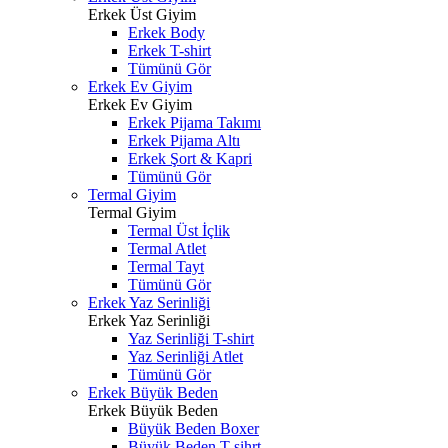
Erkek Üst Giyim
Erkek Body
Erkek T-shirt
Tümünü Gör
Erkek Ev Giyim
Erkek Ev Giyim
Erkek Pijama Takımı
Erkek Pijama Altı
Erkek Şort & Kapri
Tümünü Gör
Termal Giyim
Termal Giyim
Termal Üst İçlik
Termal Atlet
Termal Tayt
Tümünü Gör
Erkek Yaz Serinliği
Erkek Yaz Serinliği
Yaz Serinliği T-shirt
Yaz Serinliği Atlet
Tümünü Gör
Erkek Büyük Beden
Erkek Büyük Beden
Büyük Beden Boxer
Büyük Beden T-sihrt