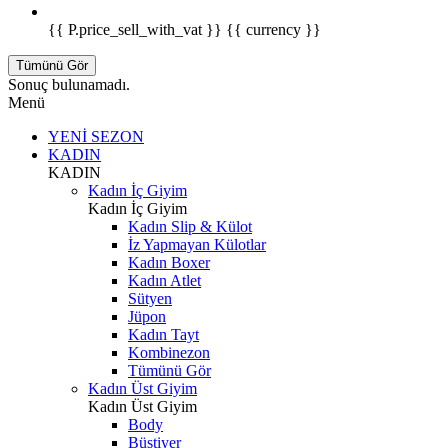
{{ P.price_sell_with_vat }} {{ currency }}
Tümünü Gör
Sonuç bulunamadı.
Menü
YENİ SEZON
KADIN
KADIN
Kadın İç Giyim
Kadın İç Giyim
Kadın Slip & Külot
İz Yapmayan Külotlar
Kadın Boxer
Kadın Atlet
Sütyen
Jüpon
Kadın Tayt
Kombinezon
Tümünü Gör
Kadın Üst Giyim
Kadın Üst Giyim
Body
Büstiyer