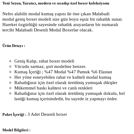
Yeni Sezon, Yaratıcı, modern ve sıradışı özel boxer koleksiyonu
Nefes alabilir modal kumaş yapısı ile öne çıkan Malabadi
modal geniş boxer modeli size gün boyu eşsiz bir rahatlık sunar.
Hareket özgürlüğü sayesinde rahatlık arayanların bir numaralı
tercihi Malabadi Desenli Modal Boxerlar olacak.
Ürün Detayı :
Geniş Kalıp, rahat boxer modeli
Vücudu sarmaz, şort modeline benzer.
Kumaş İçeriği ; %47 Modal %47 Pamuk %6 Elastan
Her yöne esneyebilen rahat ve kaliteli modal kumaş
Rahatlığınız için özel olarak üretilmiş yumuşak dikişler
Mükemmel baskı kalitesi ve canlı renkleri
Rahatlığınız için özel olarak üretilmiş yumuşak dokulu, bel
lastiği kumaş içerisindedir, bu sayede iz yapmayı önler.
3 Adet Desenli boxer
Paket İçeriği :
Model Bilgileri :