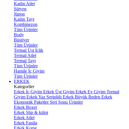
Kadın Atlet
Sütyen
Jüpon
Kadın Tayt
Kombinezon
Tüm Ürünler
Body
Büstiyer
Tüm Ürünler
Termal Üst İçlik
Termal Atlet
Termal Tayt
Tüm Ürünler
Hamile İç Giyim
Tüm Ürünler
ERKEK
Kategoriler
Erkek İç Giyim
Erkek Üst Giyim
Erkek Ev Giyim
Termal
Giyim
Erkek Yaz Serinliği
Erkek Büyük Beden
Erkek
Ekonomik Paketler
Seri Sonu Ürünler
Erkek Boxer
Erkek Slip & külot
Erkek Atlet
Erkek Fanila
Erkek Korse