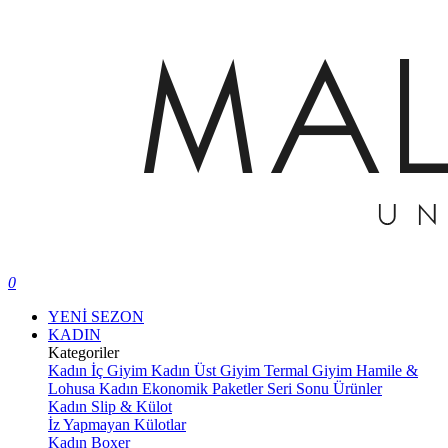
0
YENİ SEZON
KADIN
Kategoriler
Kadın İç Giyim
Kadın Üst Giyim
Termal Giyim
Hamile &
Lohusa
Kadın Ekonomik Paketler
Seri Sonu Ürünler
Kadın Slip & Külot
İz Yapmayan Külotlar
Kadın Boxer