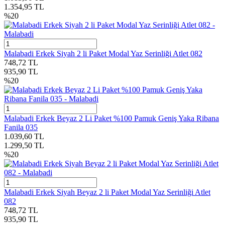
1.354,95
TL
%
20
Malabadi Erkek Siyah 2 li Paket Modal Yaz Serinliği Atlet 082
748,72
TL
935,90
TL
%
20
Malabadi Erkek Beyaz 2 Li Paket %100 Pamuk Geniş Yaka Ribana
Fanila 035
1.039,60
TL
1.299,50
TL
%
20
Malabadi Erkek Siyah Beyaz 2 li Paket Modal Yaz Serinliği Atlet
082
748,72
TL
935,90
TL