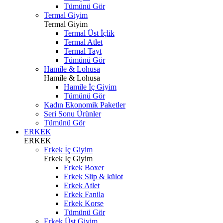
Tümünü Gör
Termal Giyim
Termal Giyim
Termal Üst İçlik
Termal Atlet
Termal Tayt
Tümünü Gör
Hamile & Lohusa
Hamile & Lohusa
Hamile İç Giyim
Tümünü Gör
Kadın Ekonomik Paketler
Seri Sonu Ürünler
Tümünü Gör
ERKEK
ERKEK
Erkek İç Giyim
Erkek İç Giyim
Erkek Boxer
Erkek Slip & külot
Erkek Atlet
Erkek Fanila
Erkek Korse
Tümünü Gör
Erkek Üst Giyim