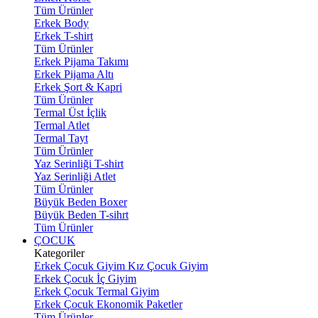
Tüm Ürünler
Erkek Body
Erkek T-shirt
Tüm Ürünler
Erkek Pijama Takımı
Erkek Pijama Altı
Erkek Şort & Kapri
Tüm Ürünler
Termal Üst İçlik
Termal Atlet
Termal Tayt
Tüm Ürünler
Yaz Serinliği T-shirt
Yaz Serinliği Atlet
Tüm Ürünler
Büyük Beden Boxer
Büyük Beden T-sihrt
Tüm Ürünler
ÇOCUK
Kategoriler
Erkek Çocuk Giyim
Kız Çocuk Giyim
Erkek Çocuk İç Giyim
Erkek Çocuk Termal Giyim
Erkek Çocuk Ekonomik Paketler
Tüm Ürünler