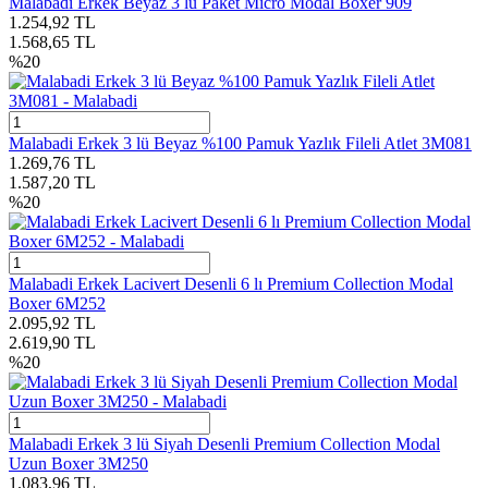
Malabadi Erkek Beyaz 3 lü Paket Micro Modal Boxer 909
1.254,92
TL
1.568,65
TL
%
20
Malabadi Erkek 3 lü Beyaz %100 Pamuk Yazlık Fileli Atlet 3M081
1.269,76
TL
1.587,20
TL
%
20
Malabadi Erkek Lacivert Desenli 6 lı Premium Collection Modal
Boxer 6M252
2.095,92
TL
2.619,90
TL
%
20
Malabadi Erkek 3 lü Siyah Desenli Premium Collection Modal
Uzun Boxer 3M250
1.083,96
TL