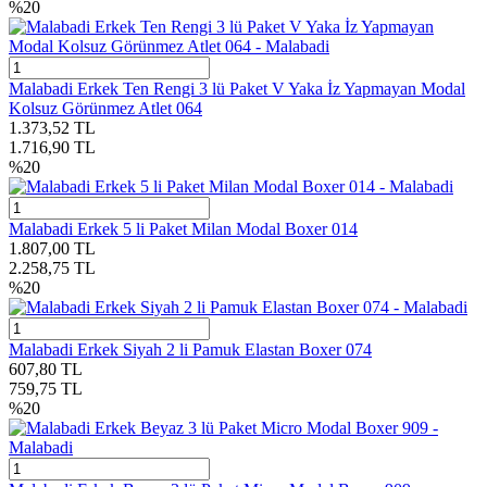
%
20
Malabadi Erkek Ten Rengi 3 lü Paket V Yaka İz Yapmayan Modal
Kolsuz Görünmez Atlet 064
1.373,52
TL
1.716,90
TL
%
20
Malabadi Erkek 5 li Paket Milan Modal Boxer 014
1.807,00
TL
2.258,75
TL
%
20
Malabadi Erkek Siyah 2 li Pamuk Elastan Boxer 074
607,80
TL
759,75
TL
%
20