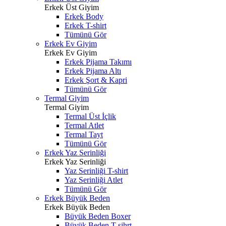
Erkek Üst Giyim
Erkek Body
Erkek T-shirt
Tümünü Gör
Erkek Ev Giyim
Erkek Ev Giyim
Erkek Pijama Takımı
Erkek Pijama Altı
Erkek Şort & Kapri
Tümünü Gör
Termal Giyim
Termal Giyim
Termal Üst İçlik
Termal Atlet
Termal Tayt
Tümünü Gör
Erkek Yaz Serinliği
Erkek Yaz Serinliği
Yaz Serinliği T-shirt
Yaz Serinliği Atlet
Tümünü Gör
Erkek Büyük Beden
Erkek Büyük Beden
Büyük Beden Boxer
Büyük Beden T-sihrt