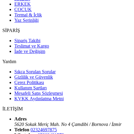
ERKEK
ÇOCUK
Termal & İçlik
Yaz Serinliği
SİPARİŞ
Sipariş Takibi
Teslimat ve Kargo
İade ve Değişim
Yardım
Sıkça Sorulan Sorular
Gizlilik ve Güvenlik
Çerez Politikası
Kullanım Şartları
Mesafeli Satış Sözleşmesi
KVKK Aydınlatma Metni
İLETİŞİM
Adres
5620 Sokak Meriç Mah. No 4 Çamdibi / Bornova / İzmir
Telefon
02324697875