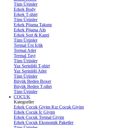
Tüm Ürünler
Erkek Body
Erkek T-shirt
Tüm Ürünler
Erkek Pijama Takımı
Erkek Pijama Altı
Erkek Şort & Kapri
Tüm Ürünler
Termal Üst İçlik
Termal Atlet
Termal Tayt
Tüm Ürünler
Yaz Serinliği T-shirt
Yaz Serinliği Atlet
Tüm Ürünler
Büyük Beden Boxer
Büyük Beden T-sihrt
Tüm Ürünler
ÇOCUK
Kategoriler
Erkek Çocuk Giyim
Kız Çocuk Giyim
Erkek Çocuk İç Giyim
Erkek Çocuk Termal Giyim
Erkek Çocuk Ekonomik Paketler
Tüm Ürünler