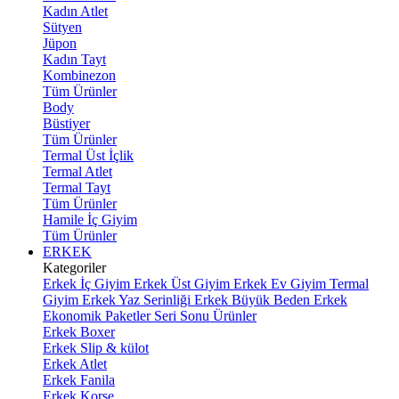
Kadın Atlet
Sütyen
Jüpon
Kadın Tayt
Kombinezon
Tüm Ürünler
Body
Büstiyer
Tüm Ürünler
Termal Üst İçlik
Termal Atlet
Termal Tayt
Tüm Ürünler
Hamile İç Giyim
Tüm Ürünler
ERKEK
Kategoriler
Erkek İç Giyim
Erkek Üst Giyim
Erkek Ev Giyim
Termal
Giyim
Erkek Yaz Serinliği
Erkek Büyük Beden
Erkek
Ekonomik Paketler
Seri Sonu Ürünler
Erkek Boxer
Erkek Slip & külot
Erkek Atlet
Erkek Fanila
Erkek Korse