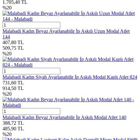
1.705,40
TL
%
20
Malabadi Kadın Beyaz Ayarlanabilir İp Askılı Uzun Modal Atlet
144
407,80
TL
509,75
TL
%
20
Malabadi Kadın Siyah Ayarlanabilir İp Askılı Modal Kaplı Atlet 824
731,60
TL
914,50
TL
%
20
Malabadi Kadın Beyaz Ayarlanabilir İp Askılı Modal Atlet 140
388,72
TL
485,90
TL
%
20