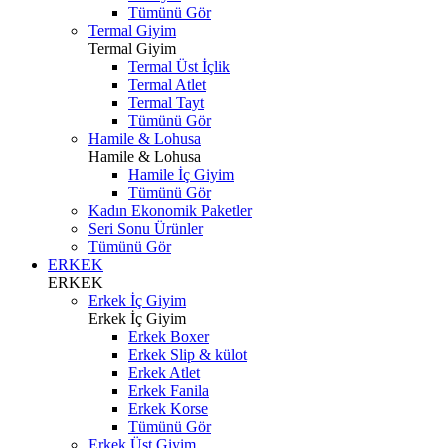
Tümünü Gör
Termal Giyim
Termal Giyim
Termal Üst İçlik
Termal Atlet
Termal Tayt
Tümünü Gör
Hamile & Lohusa
Hamile & Lohusa
Hamile İç Giyim
Tümünü Gör
Kadın Ekonomik Paketler
Seri Sonu Ürünler
Tümünü Gör
ERKEK
ERKEK
Erkek İç Giyim
Erkek İç Giyim
Erkek Boxer
Erkek Slip & külot
Erkek Atlet
Erkek Fanila
Erkek Korse
Tümünü Gör
Erkek Üst Giyim