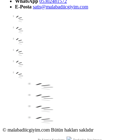
WhatsApp
05302481572
E-Posta
satis@malabadiicgiyim.com
© malabadiicgiyim.com Bütün hakları saklıdır
Bu Sitenin Kurulumu
Tarafından Yapılmıştır.