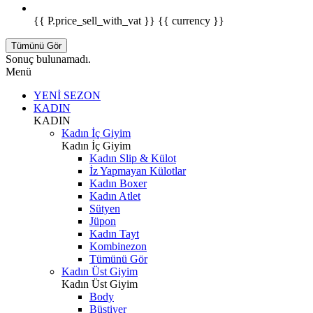
{{ P.price_sell_with_vat }} {{ currency }}
Tümünü Gör
Sonuç bulunamadı.
Menü
YENİ SEZON
KADIN
KADIN
Kadın İç Giyim
Kadın İç Giyim
Kadın Slip & Külot
İz Yapmayan Külotlar
Kadın Boxer
Kadın Atlet
Sütyen
Jüpon
Kadın Tayt
Kombinezon
Tümünü Gör
Kadın Üst Giyim
Kadın Üst Giyim
Body
Büstiyer