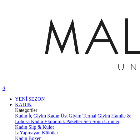
0
YENİ SEZON
KADIN
Kategoriler
Kadın İç Giyim
Kadın Üst Giyim
Termal Giyim
Hamile &
Lohusa
Kadın Ekonomik Paketler
Seri Sonu Ürünler
Kadın Slip & Külot
İz Yapmayan Külotlar
Kadın Boxer