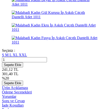
Seçiniz :
S
M
L
XL
XXL
Sepete Ekle
241,12
TL
301,40
TL
%
20
Sepete Ekle
Ürün Açıklaması
Ödeme Seçenekleri
Yorumlar
Soru ve Cevap
İade Koşulları